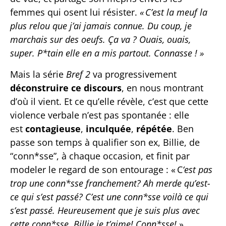
femmes qui osent lui résister.
«
C’est la meuf la
plus relou que j’ai jamais connue. Du coup, je
marchais sur des oeufs. Ça va ? Ouais, ouais,
super. P*tain elle en a mis partout. Connasse !
»
Mais la série
Bref 2
va progressivement
déconstruire ce discours
, en nous montrant
d’où il vient. Et ce qu’elle révèle, c’est que cette
violence verbale n’est pas spontanée : elle
est
contagieuse
,
inculquée
,
répétée
. Ben
passe son temps à qualifier son ex, Billie, de
“conn*sse”, à chaque occasion, et finit par
modeler le regard de son entourage : « C
‘est pas
trop une conn*sse franchement? Ah merde qu’est-
ce qui s’est passé? C’est une conn*sse voilà ce qui
s’est passé. Heureusement que je suis plus avec
cette conn*sse. Billie je t’aime! Conn*sse!
»