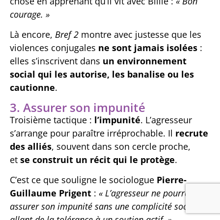
chose en apprenant qu’il vit avec Billie :
« Bon
courage. »
Là encore,
Bref 2
montre avec justesse que les
violences conjugales
ne sont jamais isolées
:
elles s’inscrivent dans
un environnement
social qui les autorise, les banalise ou les
cautionne
.
3. Assurer son impunité
Troisième tactique :
l’impunité
. L’agresseur
s’arrange pour paraître irréprochable. Il
recrute
des alliés
, souvent dans son cercle proche,
et
se construit un récit qui le protège
.
C’est ce que souligne le sociologue
Pierre-
Guillaume Prigent
:
« L’agresseur ne pourrait
assurer son impunité sans une complicité sociale,
allant de la tolérance à un soutien actif. »